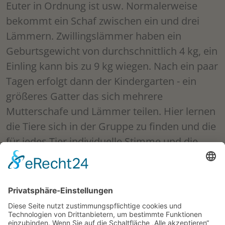
Euter in Ordnung ist usw. Normalerweise
bekommt ein Schaf zwischen ein und drei
Lämmern. Zwillingslämmer haben ein
Geburtsgewicht von durchschnittlich 4 kg, ein
Einling kann bis zu 9 kg wiegen. Nach ein paar
Tagen erfolgt dann der Kindergarten - ein
größeres Gatter das sich mehrere
Mutterschafe und Lämmer teilen. Hier lernen
die Tiere sich in der Gruppe zu finden und die
für jedes Tier individuelle Stimme und die
unterschiedlichen Gerüche zu unterscheiden.